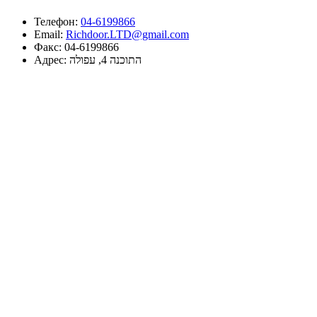
Телефон:
04-6199866
Email:
Richdoor.LTD@gmail.com
Факс:
04-6199866
Адрес:
התוכנה 4, עפולה