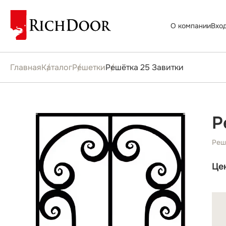
О компании
Вхо
Главная
Каталог
Решетки
Решётка 25 Завитки
Р
Реш
Це