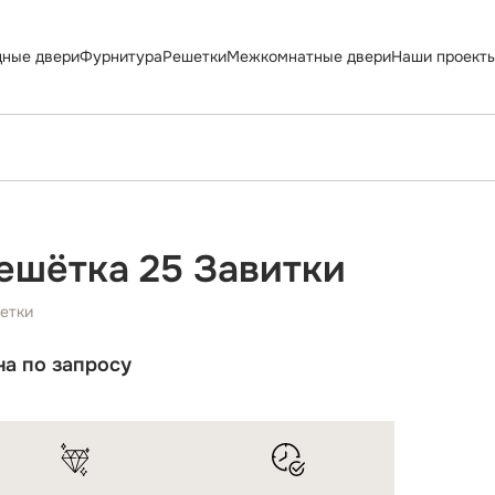
дные двери
Фурнитура
Решетки
Межкомнатные двери
Наши проект
ешётка 25 Завитки
етки
на по запросу