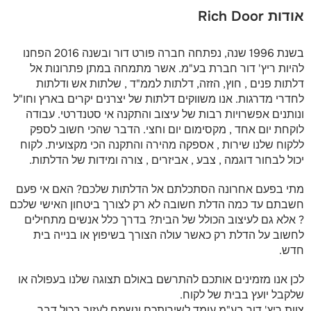
אודות Rich Door
בשנת 1996 שנה, נפתחה חברה פורט דור ובשנה 2016 הפחנו
להיות ריץ' דור חברת בע"מ. אשר מתמחה במתן פתרונות אל
דלתות פנים , חוץ, הזזה, דלתות לממ"ד , שלתות אש ודלתות
לחדרי מדרגות. אנו משווקים דלתות של יצרנים יקרים בארץ וחו"ל
ונותנים אפשרויות רבות של עיצוב והתקנה אי סטנדרטי. עבודה
לוקחת יום אחד , מקסימום יום וחצי. הדבר שהכי חשוב לספק
ללקוח שלנו שירות , אספקה מהירה והתקנה הכי מקצועית. לקוח
יכול לבחור דוגמה , צבע , אביזרים , צורה ומידות של הדלתות.
מתי בפעם אחרונה הסתכלתם אל הדלתות שלכם? האם אי פעם
חשבתם עד כמה הדלת חשובה לא רק לצורך ביטחון האישי שלכם
? אלא גם לעיצוב הכולל של הבית? בדרך כלל אנשים מתחילים
לחשוב על הדלת רק כאשר עולה הצורך בשיפוץ או בנייה בית
חדש.
לכן אנו מזמינים אותכם להתרשם באולם תצוגה שלנו בעפולה או
שלקבל יועץ בבית של לקוח.
צוות ריץ' דור בע"מ עומד לשירותכם ונשמח לעזור בכול דבר