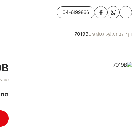
04-6199866
דף הבית
קטלוג
סורגים
7019B
9B
סורגי
מחי