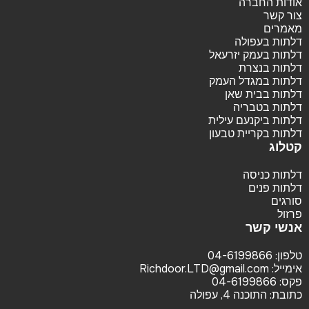
אודות החברה
צור קשר
מאמרים
דלתות בעפולה
דלתות בעמק יזרעאל
דלתות בנצרת
דלתות במגדל העמק
דלתות בבית שאן
דלתות בטבריה
דלתות ביקנעם עילית
דלתות בקריית טבעון
קטלוג
דלתות כניסה
דלתות פנים
סורגים
פרזול
אנשי קשר
טלפון:
04-6199866
אימייל:
Richdoor.LTD@gmail.com
פקס:
04-6199866
כתובת:
התוכנה 4, עפולה