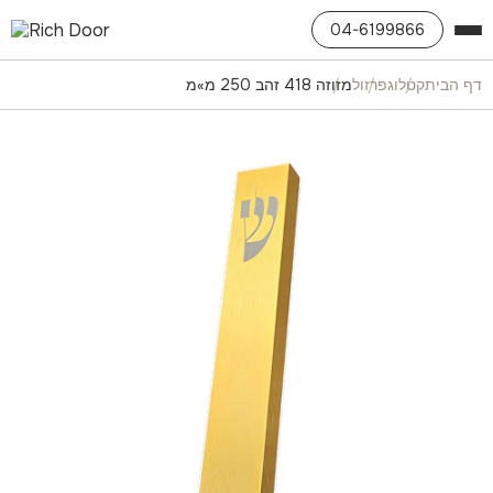
04-6199866
דף הבית
קטלוג
פרזול
מזוזה 418 זהב 250 מ»מ