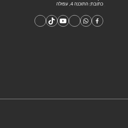
כתובת:
התוכנה 4, עפולה