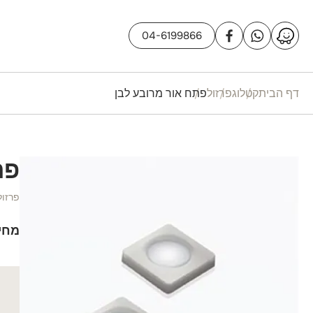
04-6199866
דף הבית
קטלוג
פרזול
פתח אור מרובע לבן
פת
פרזול
מחי