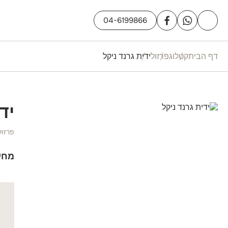
04-6199866
דף הבית
קטלוג
פרזול
ידית גרנד ניקל
יד
פרזול
מחי