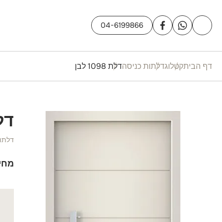
04-6199866
דף הבית
קטלוג
דלתות כניסה
דלת 1098 לבן
דלת 8
דלתו
מחי