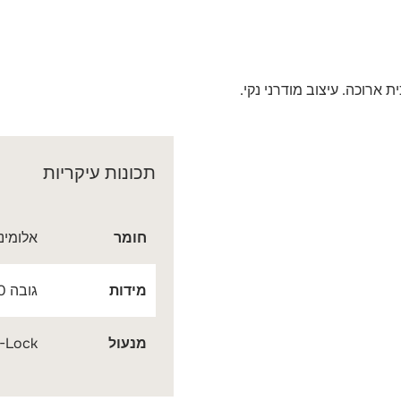
 ארוכה. עיצוב מודרני נקי.
תכונות עיקריות
חומר
אלומיניום 
מידות
גובה 2400 מ"מ, רוחב 980 מ"מ
מנעול
ul-T-Lock